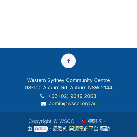
Western Sydney Community Centre
98-100 Auburn Rd, Auburn NSW 2144
+62 (02) 9649 2063
admin@wscci.org.au
Copyright © WSCCI
繁體中文
由
- 最強的
開源電商平台
驅動